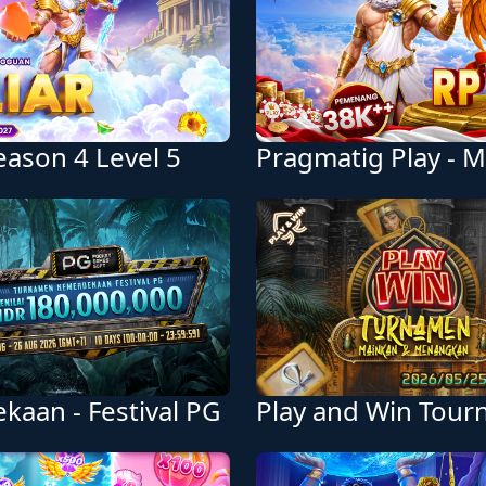
ason 4 Level 5
Pragmatig Play - 
aan - Festival PG
Play and Win Tou