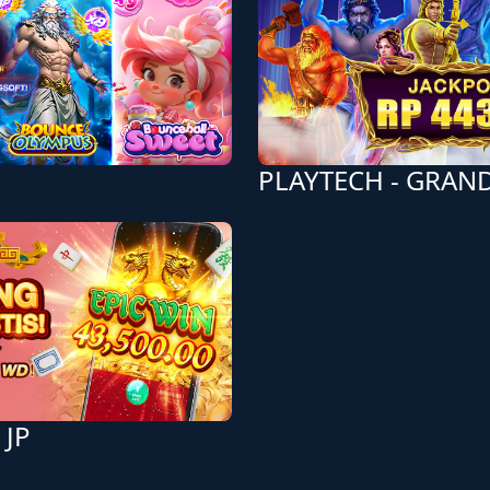
PLAYTECH - GRAN
 JP