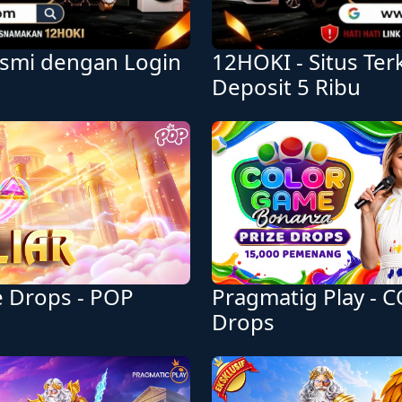
esmi dengan Login
12HOKI - Situs Ter
Deposit 5 Ribu
e Drops - POP
Pragmatig Play -
Drops