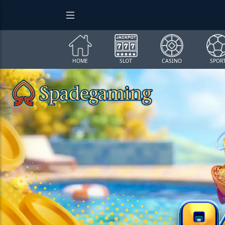
HOME
SLOT
CASINO
SPOR