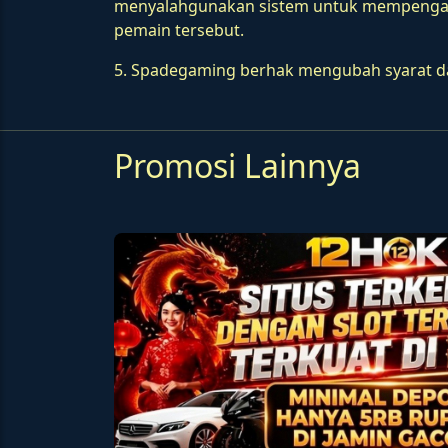
menyalahgunakan sistem untuk mempengaru
pemain tersebut.
5. Spadegaming berhak mengubah syarat d
Promosi Lainnya