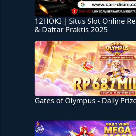
12HOKI | Situs Slot Online R
& Daftar Praktis 2025
Gates of Olympus - Daily Priz