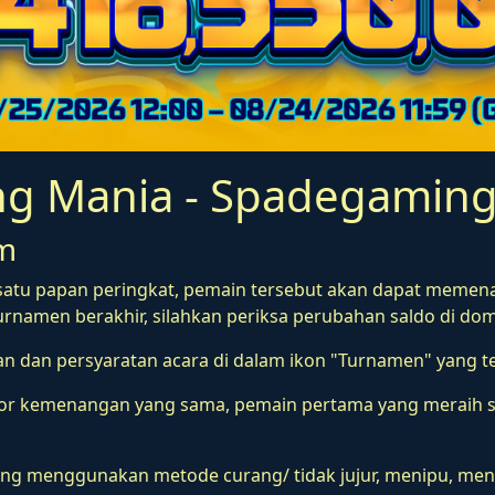
g Mania - Spadegamin
m
i satu papan peringkat, pemain tersebut akan dapat memena
urnamen berakhir, silahkan periksa perubahan saldo di do
an dan persyaratan acara di dalam ikon "Turnamen" yang te
skor kemenangan yang sama, pemain pertama yang meraih sk
 menggunakan metode curang/ tidak jujur, menipu, mengin