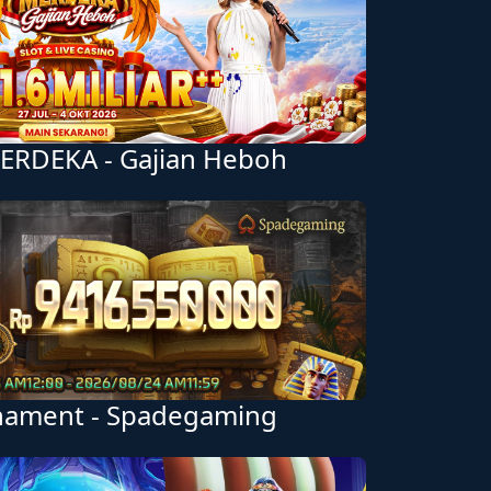
MERDEKA - Gajian Heboh
rnament - Spadegaming