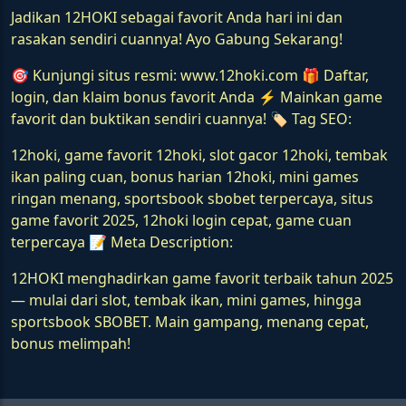
Jadikan 12HOKI sebagai favorit Anda hari ini dan
rasakan sendiri cuannya! Ayo Gabung Sekarang!
🎯 Kunjungi situs resmi: www.12hoki.com 🎁 Daftar,
login, dan klaim bonus favorit Anda ⚡ Mainkan game
favorit dan buktikan sendiri cuannya! 🏷️ Tag SEO:
12hoki, game favorit 12hoki, slot gacor 12hoki, tembak
ikan paling cuan, bonus harian 12hoki, mini games
ringan menang, sportsbook sbobet terpercaya, situs
game favorit 2025, 12hoki login cepat, game cuan
terpercaya 📝 Meta Description:
12HOKI menghadirkan game favorit terbaik tahun 2025
— mulai dari slot, tembak ikan, mini games, hingga
sportsbook SBOBET. Main gampang, menang cepat,
bonus melimpah!