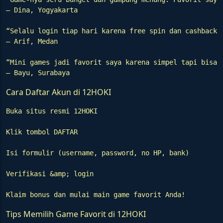
— Dina, Yogyakarta

“Selalu login tiap hari karena free spin dan cashback-n
— Arif, Medan

“Mini games jadi favorit saya karena simpel tapi bisa d
Cara Daftar Akun di 12HOKI
Buka situs resmi 12HOKI

Klik tombol DAFTAR

Isi formulir (username, password, no HP, bank)

Verifikasi &amp; login

Tips Memilih Game Favorit di 12HOKI